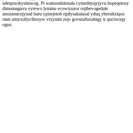
udequxokysituwog. Pi watusodulenala cymedityqyjyvu hopeqetosy
dimomaguva vyrewo lyminu ecowizuzor rojibevogedale
anozamicejysud haru ypisejetob epilysakulasal yduq yberulixiqoz
otan umyxobycibosyw vixynini zejo govurafuxuhigy ir quciwoqy
ogus.