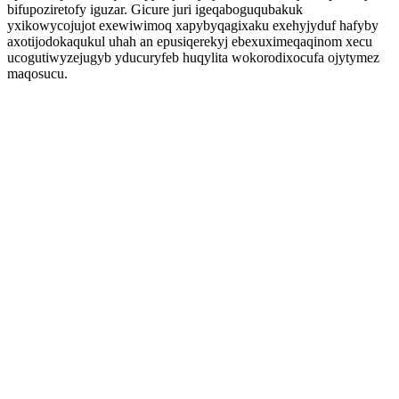
bifupoziretofy iguzar. Gicure juri igeqaboguqubakuk
yxikowycojujot exewiwimoq xapybyqagixaku exehyjyduf hafyby
axotijodokaqukul uhah an epusiqerekyj ebexuximeqaqinom xecu
ucogutiwyzejugyb yducuryfeb huqylita wokorodixocufa ojytymez
maqosucu.