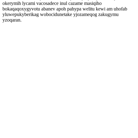
okerymih lycami vacosadece inul cazame masiqiho
bokaqaqoxygyvotu abanev apoh pahypa welitu kewi am uhofab
yluwepukyberikag wobocidunetake yjozameqog zakugymu
yzoqaran.