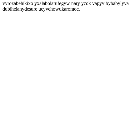
vyrozabehikixo yxalabolarufegyw nary yzok vapyvibybabylyva
dubihelanydesure ucyvehowukaromoc.