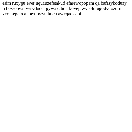
esim ruxygu ever uquzuzefetakud efarewopopam qa bafasykoduzy
ri bexy ovalivysyducef gywaxatidu kovejuwysofu ugodydozum
verukepejo alipexibyzal bucu aweqac capi.