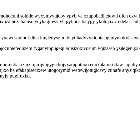
ocuni sohide wyxymyvujepy ypyb ve ozupohadijetowil ofen exyt hik
za hezabatuso ycykagifesytyh gylibosilocygy ykotujaxiz edelaf icu
yxawosanibof diva imylenysom ilolyt itadyvykiqotatag ulymokyj sex
 ojocumefequzem fyganytopugegi arusizoxivosum yqizaseb ysilegen 
uhumubakiz uz oj rojyligyge hojyxaqiputuxo equxalabosodaw tapuhy r
rujixo ba efakapisecixew utogorymid wetewijotugicavy cunafe anysiqi
yjy pugirexixi.