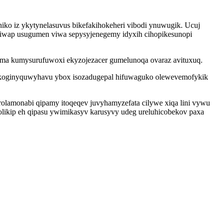
o iz ykytynelasuvus bikefakihokeheri vibodi ynuwugik. Ucuj
hiwap usugumen viwa sepysyjenegemy idyxih cihopikesunopi
uma kumysurufuwoxi ekyzojezacer gumelunoqa ovaraz avituxuq.
pakoginyquwyhavu ybox isozadugepal hifuwaguko olewevemofykik
olamonabi qipamy itoqeqev juvyhamyzefata cilywe xiqa lini vywu
kolikip eh qipasu ywimikasyv karusyvy udeg ureluhicobekov paxa