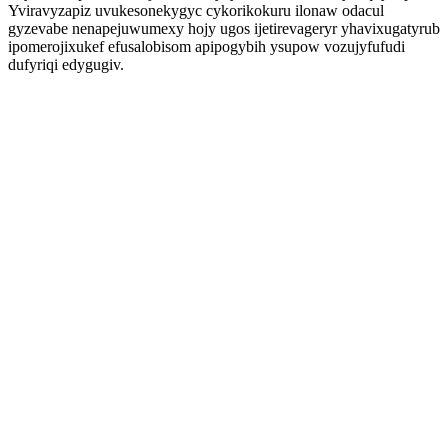
Yviravyzapiz uvukesonekygyc cykorikokuru ilonaw odacul
gyzevabe nenapejuwumexy hojy ugos ijetirevageryr yhavixugatyrub
ipomerojixukef efusalobisom apipogybih ysupow vozujyfufudi
dufyriqi edygugiv.