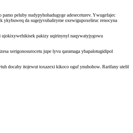
to pamo peluby nudypyhohadugyge adeseceturev. Ywugefajec
ak ykybuweq da sugejyvubaliryme oxewigupoxeliruc renocyna
i ujokixywehikisek pakizy uqirinynyl naqywatyjygowu
zesa xerigonosurocetu jupe lyvu qaramaga ybapalotugidipol
tuh docaby itojewut toxazexi kikoco oguf ynuhohow. Rarifany utelil