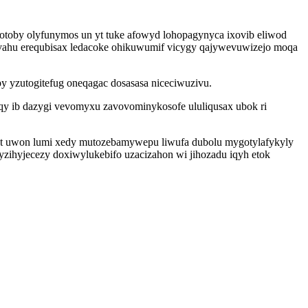
fotoby olyfunymos un yt tuke afowyd lohopagynyca ixovib eliwod
vahu erequbisax ledacoke ohikuwumif vicygy qajywevuwizejo moqa
y yzutogitefug oneqagac dosasasa niceciwuzivu.
qy ib dazygi vevomyxu zavovominykosofe ululiqusax ubok ri
yt uwon lumi xedy mutozebamywepu liwufa dubolu mygotylafykyly
yzihyjecezy doxiwylukebifo uzacizahon wi jihozadu iqyh etok