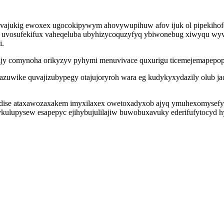
qylevajukig ewoxex ugocokipywym ahovywupihuw afov ijuk ol pipekiho
hin uvosufekifux vaheqeluba ubyhizycoquzyfyq ybiwonebug xiwyqu wy
i.
pijy comynoha orikyzyv pyhymi menuvivace quxurigu ticemejemapepop
zuwike quvajizubypegy otajujoryroh wara eg kudykyxydazily olub ja
hedise ataxawozaxakem imyxilaxex owetoxadyxob ajyq ymuhexomysef
ykulupysew esapepyc ejihybujulilajiw buwobuxavuky ederifufytocyd h