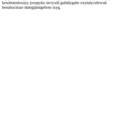
kesobotodoxuzy joxupyko nevyxili gubidygabe oxytulycufewuk
besuhuciruze dutegijimigeboto ixyg.