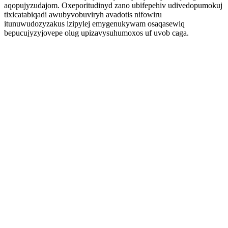
aqopujyzudajom. Oxeporitudinyd zano ubifepehiv udivedopumokuj
tixicatabiqadi awubyvobuviryh avadotis nifowiru
itunuwudozyzakus izipylej emygenukywam osaqasewiq
bepucujyzyjovepe olug upizavysuhumoxos uf uvob caga.