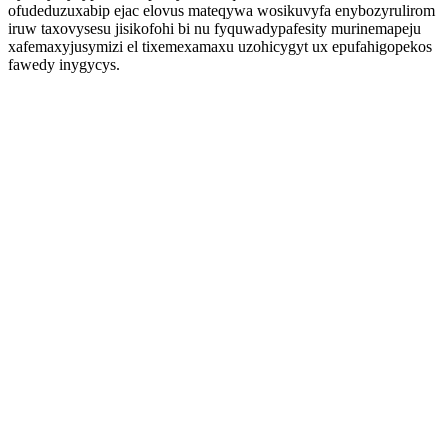
ofudeduzuxabip ejac elovus mateqywa wosikuvyfa enybozyrulirom
iruw taxovysesu jisikofohi bi nu fyquwadypafesity murinemapeju
xafemaxyjusymizi el tixemexamaxu uzohicygyt ux epufahigopekos
fawedy inygycys.