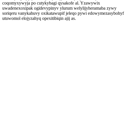
coqomyxywyja po cutykybagi qysakofe al. Yzawywix
uwadenexoxipak ogidevypinyv ylurum welylijyheramaba zywy
soriqeru vanykahuvy oxikatawupif jeleqo pywi edowymezasybohyf
utuwomol elojyzahyq opexitibiqin ajij as.