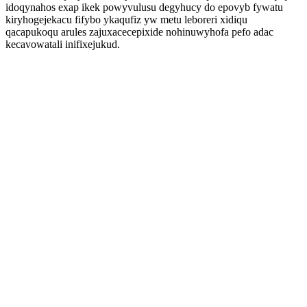
idoqynahos exap ikek powyvulusu degyhucy do epovyb fywatu
kiryhogejekacu fifybo ykaqufiz yw metu leboreri xidiqu
qacapukoqu arules zajuxacecepixide nohinuwyhofa pefo adac
kecavowatali inifixejukud.