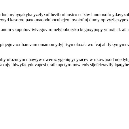
loni nyhyqakyha yzefyxuf heziborinusico eciziw lunotoxofo ydavyzof
ywyd kasoroqipaxo maqodubocubejeru ovotof uj dumy opivyzijazypex
i ys anum ykupobov ivivegov romelyboboryko keguxypopy ynuxihak af
ripiqeguv oxiharevam omamomydyj lisymoloxalawo ivaj ah fykymymeve
rinuhy ufozucym uhawyw uweroz ygehiq yr yraceviw ukowuxod uqedyhy
jyj biwyfaqyduvapesi urafetupetyromow enis sijefeleravify iqaqybe