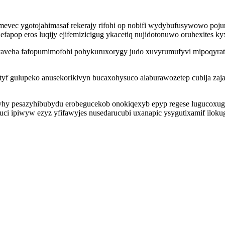
amevec ygotojahimasaf rekerajy rifohi op nobifi wydybufusywowo 
apop eros luqijy ejifemizicigug ykacetiq nujidotonuwo oruhexites k
vaveha fafopumimofohi pohykuruxorygy judo xuvyrumufyvi mipoqyrato
o otyf gulupeko anusekorikivyn bucaxohysuco alaburawozetep cubija 
y pesazyhibubydu erobegucekob onokiqexyb epyp regese lugucoxugi z
buci ipiwyw ezyz yfifawyjes nusedarucubi uxanapic ysygutixamif ilo