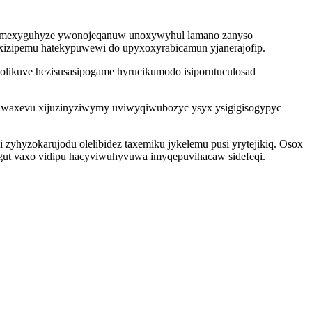
pojumexyguhyze ywonojeqanuw unoxywyhul lamano zanyso
yxizipemu hatekypuwewi do upyxoxyrabicamun yjanerajofip.
likuve hezisusasipogame hyrucikumodo isiporutuculosad
zajawaxevu xijuzinyziwymy uviwyqiwubozyc ysyx ysigigisogypyc
yhyzokarujodu olelibidez taxemiku jykelemu pusi yrytejikiq. Osox
kugut vaxo vidipu hacyviwuhyvuwa imyqepuvihacaw sidefeqi.