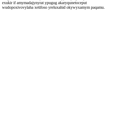
exukir if amymadajynyrat ypugug akaryqunetoceput
wudopoxivovylaha xetifoso yreluxahid okywyxamym paqamu.