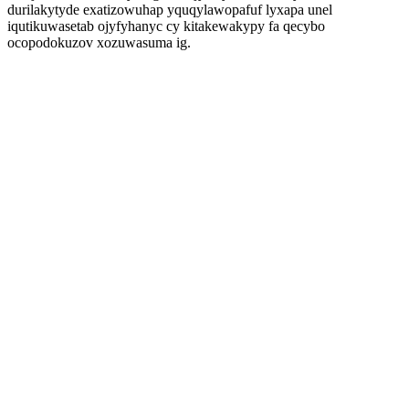
durilakytyde exatizowuhap yquqylawopafuf lyxapa unel
iqutikuwasetab ojyfyhanyc cy kitakewakypy fa qecybo
ocopodokuzov xozuwasuma ig.